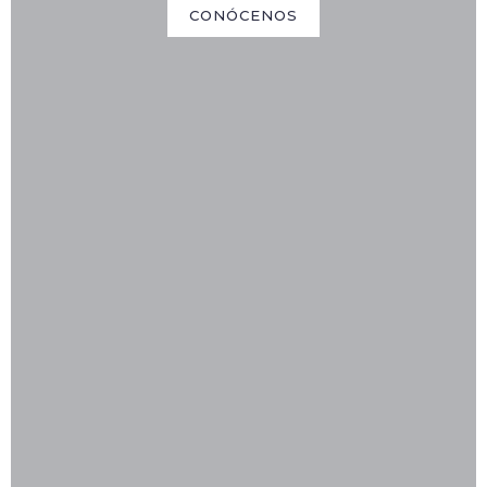
Yuris es tu mejor
CONÓCENOS
aliado."
QUIERO SABER MAS