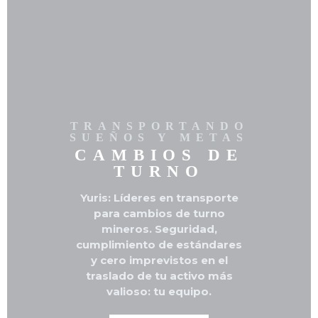
VIAJES
ESPECIALES
"Nuestros viajes
especiales integran
TRANSPORTANDO
SUEÑOS Y METAS
los rigurosos
CAMBIOS
DE
estándares de
INVESTIGACIÓN
Y
TURNO
seguridad de la
DESARROLLO
industria minera,
Yuris: Líderes en transporte
adaptados al
Evolucionamos para superar
para cambios de turno
sector de turismo y
cada estándar. En Yuris,
mineros. Seguridad,
negocios. Si buscas
cumplimiento de estándares
aplicamos I+D constante
marcar la
y cero imprevistos en el
para que tu seguridad y
diferencia y
eficiencia nunca se detengan.
traslado de tu activo más
asegurar un
valioso: tu equipo.
trayecto sin
contratiempos,
INNOVACIÓN