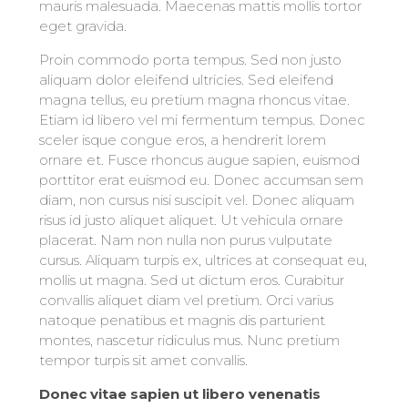
mauris malesuada. Maecenas mattis mollis tortor
eget gravida.
Proin commodo porta tempus. Sed non justo
aliquam dolor eleifend ultricies. Sed eleifend
magna tellus, eu pretium magna rhoncus vitae.
Etiam id libero vel mi fermentum tempus. Donec
sceler isque congue eros, a hendrerit lorem
ornare et. Fusce rhoncus augue sapien, euismod
porttitor erat euismod eu. Donec accumsan sem
diam, non cursus nisi suscipit vel. Donec aliquam
risus id justo aliquet aliquet. Ut vehicula ornare
placerat. Nam non nulla non purus vulputate
cursus. Aliquam turpis ex, ultrices at consequat eu,
mollis ut magna. Sed ut dictum eros. Curabitur
convallis aliquet diam vel pretium. Orci varius
natoque penatibus et magnis dis parturient
montes, nascetur ridiculus mus. Nunc pretium
tempor turpis sit amet convallis.
Donec vitae sapien ut libero venenatis