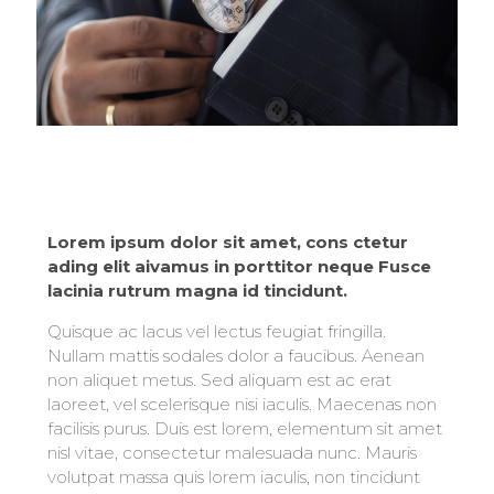
Lorem ipsum dolor sit amet, cons ctetur
ading elit aivamus in porttitor neque Fusce
lacinia rutrum magna id tincidunt.
Quisque ac lacus vel lectus feugiat fringilla.
Nullam mattis sodales dolor a faucibus. Aenean
non aliquet metus. Sed aliquam est ac erat
laoreet, vel scelerisque nisi iaculis. Maecenas non
facilisis purus. Duis est lorem, elementum sit amet
nisl vitae, consectetur malesuada nunc. Mauris
volutpat massa quis lorem iaculis, non tincidunt