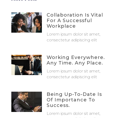
Collaboration Is Vital
For A Successful
Workplace
Lorem ipsum dolor sit amet,
consectetur adipiscing elit
Working Everywhere.
Any Time. Any Place.
Lorem ipsum dolor sit amet,
consectetur adipiscing elit
Being Up-To-Date Is
Of Importance To
Success.
Lorem ipsum dolor sit amet,