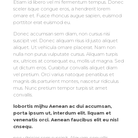
Etiam id libero vel mi fermentum tempus. Donec
sceler isque congue eros, a hendrerit lorem
ornare et. Fusce rhoncus augue sapien, euismod
porttitor erat euismod eu.
Donec accumsan sem diam, non cursus nisi
suscipit vel. Donec aliquam risus id justo aliquet
aliquet. Ut vehicula ornare placerat. Nam non
nulla non purus vulputate cursus. Aliquam turpis
ex, ultrices at consequat eu, mollis ut magna. Sed
ut dictum eros. Curabitur convallis aliquet diam
vel pretium. Orci varius natoque penatibus et
magnis dis parturient montes, nascetur ridiculus
mus. Nunc pretium tempor turpis sit amet
convallis.
lobortis mijhu Aenean ac dui accumsan,
porta ipsum ut, interdum elit. liquam et
venenatis orci. Aenean faucibus elit eu nisl
cnsequ.
nec ultricies sem suscipit. Aliquam convallis