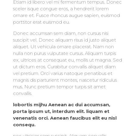
Etiam id libero vel mi fermentum tempus. Donec
sceler isque congue eros, a hendrerit lorem
ornare et. Fusce rhoncus augue sapien, euismod
porttitor erat euismod eu.
Donec accumsan sem diam, non cursus nisi
suscipit vel. Donec aliquam risus id justo aliquet
aliquet. Ut vehicula ornare placerat. Nam non
nulla non purus vulputate cursus. Aliquam turpis
ex, ultrices at consequat eu, mollis ut magna. Sed
ut dictum eros. Curabitur convallis aliquet diam
vel pretium. Orci varius natoque penatibus et
magnis dis parturient montes, nascetur ridiculus
mus. Nunc pretium tempor turpis sit amet
convallis.
lobortis mijhu Aenean ac dui accumsan,
porta ipsum ut, interdum elit. liquam et
venenatis orci. Aenean faucibus elit eu nisl
consequ.
nec ultricies sem suscipit. Aliquam convallis