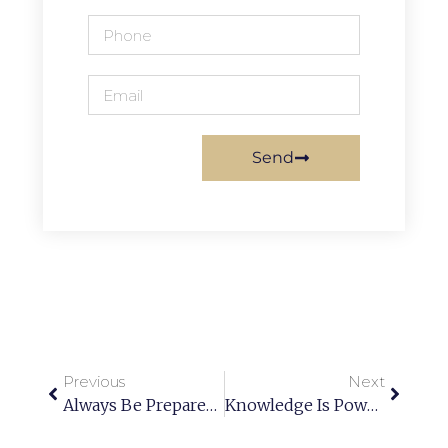
Send
Previous
Next
Always Be Prepared And Know What The Purpose Is.
Knowledge Is Power. Read Books To Get Smart.