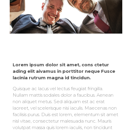
Lorem ipsum dolor sit amet, cons ctetur
ading elit aivamus in porttitor neque Fusce
lacinia rutrum magna id tincidun.
Quisque ac lacus vel lectus feugiat fringilla.
Nullam mattis sodales dolor a faucibus. Aenean
non aliquet metus. Sed aliquam est ac erat
laoreet, vel scelerisque nisi iaculis. Maecenas non
facilisis purus. Duis est lorem, elementum sit amet
nisl vitae, consectetur malesuada nunc. Mauris
volutpat massa quis lorem iaculis, non tincidunt