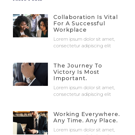
Collaboration Is Vital
For A Successful
Workplace
Lorem ipsum dolor sit amet,
consectetur adipiscing elit
The Journey To
Victory Is Most
Important.
Lorem ipsum dolor sit amet,
consectetur adipiscing elit
Working Everywhere.
Any Time. Any Place.
Lorem ipsum dolor sit amet,