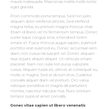
mauris malesuada. Maecenas mattis mollis tortor
eget gravida.
Proin commodo porta tempus. Sed non justo
aliquam dolor eleifend ultricies. Sed eleifend
magna tellus, eu pretium magna rhoncus vitae.
Etiam id libero vel mi fermentum tempus. Donec
sceler isque congue eros, a hendrerit lorem
ornare et. Fusce rhoncus augue sapien, euismod
porttitor erat euismod eu. Donec accumsan sem
diam, non cursus nisi suscipit vel. Donec aliquam
risus id justo aliquet aliquet. Ut vehicula ornare
placerat. Nam non nulla non purus vulputate
cursus. Aliquam turpis ex, ultrices at consequat eu,
mollis ut magna. Sed ut dictum eros. Curabitur
convallis aliquet diam vel pretium. Orci varius
natoque penatibus et magnis dis parturient
montes, nascetur ridiculus mus. Nunc pretium
tempor turpis sit amet convallis.
Donec vitae sapien ut libero venenatis